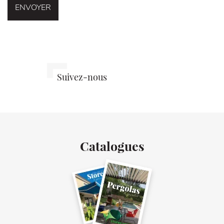
Stores
Stores
@storesnan
Suivez-nous
Nantais
Nantais
sur
sur
sur
Instagram
Facebook
LinkedIn
Catalogues