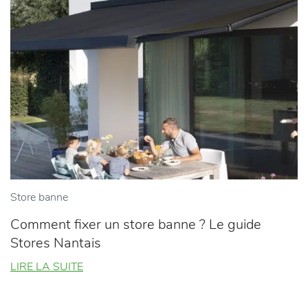
Store banne
S
Comment fixer un store banne ? Le guide
P
Stores Nantais
e
N
LIRE LA SUITE
L